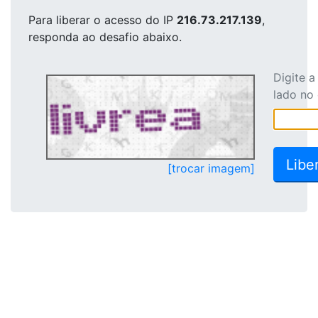
Para liberar o acesso
do IP
216.73.217.139
,
responda ao desafio abaixo.
Digite 
lado no
[trocar imagem]